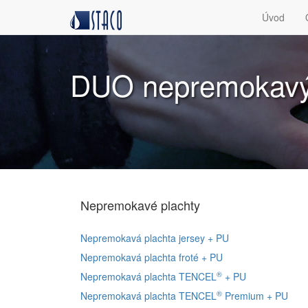
Úvod
DUO nepremokavý
Nepremokavé plachty
Nepremokavá plachta jersey + PU
Nepremokavá plachta froté + PU
®
Nepremokavá plachta
TENCEL
+ PU
®
Nepremokavá plachta
TENCEL
Premium + PU