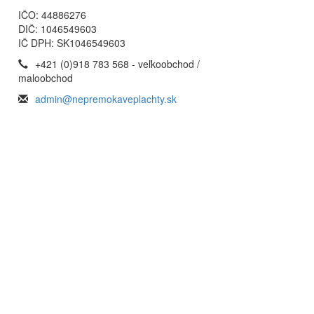
IČO: 44886276
DIČ: 1046549603
IČ DPH: SK1046549603
+421 (0)918 783 568 - veľkoobchod /
maloobchod
admin@nepremokaveplachty.sk