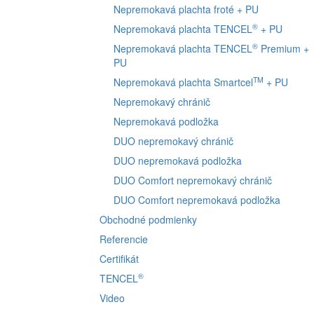
Nepremokavá plachta froté + PU
®
Nepremokavá plachta
TENCEL
+ PU
®
Nepremokavá plachta
TENCEL
Premium +
PU
TM
Nepremokavá plachta Smartcel
+ PU
Nepremokavý chránič
Nepremokavá podložka
DUO nepremokavý chránič
DUO nepremokavá podložka
DUO Comfort nepremokavý chránič
DUO Comfort nepremokavá podložka
Obchodné podmienky
Referencie
Certifikát
®
TENCEL
Video