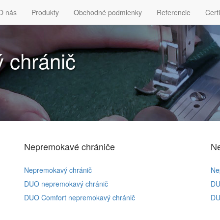
O nás
Produkty
Obchodné podmienky
Referencie
Certi
 chránič
Nepremokavé chrániče
Ne
Nepremokavý chránič
Ne
DUO nepremokavý chránič
DU
DUO Comfort nepremokavý chránič
DU