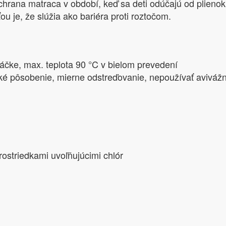
 ochrana matraca v období, keď sa deti odúčajú od plieno
ťou je, že slúžia ako bariéra proti roztočom.
ráčke, max. teplota 90 °C v bielom prevedení
é pôsobenie, mierne odstreďovanie, nepoužívať avivážn
prostriedkami uvoľňujúcimi chlór