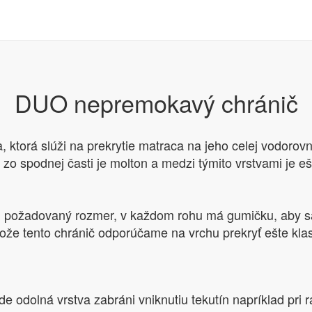
DUO nepremokavý chránič
orá slúži na prekrytie matraca na jeho celej vodorovnej 
té, zo spodnej časti je molton a medzi týmito vrstvami j
 požadovaný rozmer, v každom rohu má gumičku, aby sa 
tože tento chránič odporúčame na vrchu prekryť ešte kl
odolná vrstva zabráni vniknutiu tekutín napríklad pri raň