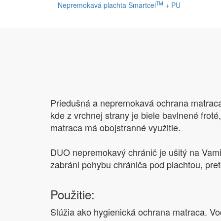
TM
Nepremokavá plachta Smartcel
+ PU
Priedušná a nepremokavá ochrana matraca, kt
kde z vrchnej strany je biele bavlnené fro
matraca má obojstranné využitie.
DUO nepremokavý chránič je ušitý na Vami
zabráni pohybu chrániča pod plachtou, pre
Použitie:
Slúžia ako hygienická ochrana matraca. Vode 