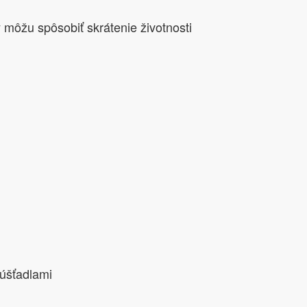
y môžu spôsobiť skrátenie životnosti
púšťadlami