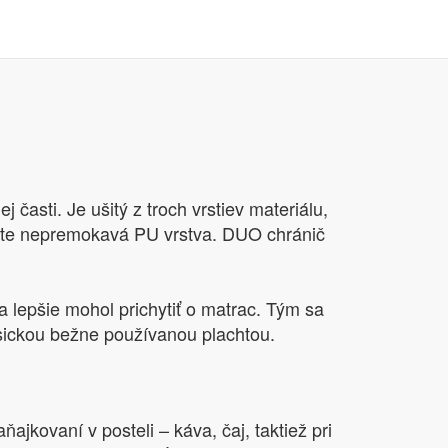
časti. Je ušitý z troch vrstiev materiálu,
e ešte nepremokavá PU vrstva. DUO chránič
lepšie mohol prichytiť o matrac. Tým sa
asickou bežne používanou plachtou.
ajkovaní v posteli – káva, čaj, taktiež pri